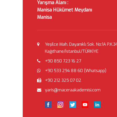
Yarışma Alanı :
Manisa Hükümet Meydanı
Manisa
Yeşilce Mah. Dayanıklı Sok. No:1A P.K.3
Kağıthane/İstanbul/TÜRKİYE
+90 850 723 16 27
+90 533 294 88 60 (Whatsapp)
+90 212 325 07 02
yaris@maceraakademisi.com