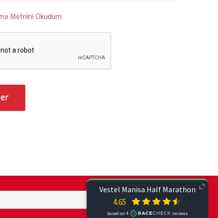
tma Metnini Okudum
er