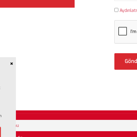
Aydınla
Gönd
nudur.
k
n
vuru Formu