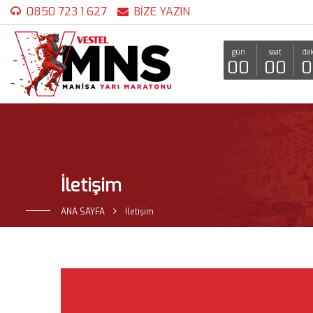
0850 723 1 627
BİZE YAZIN
gün
saat
dak
00
00
0
İletişim
ANA SAYFA
İletişim