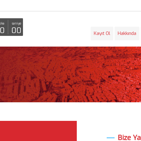
ika
saniye
0
00
Kayıt Ol
Hakkında
Bize Ya