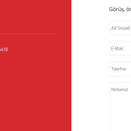
Görüş, ön
4418