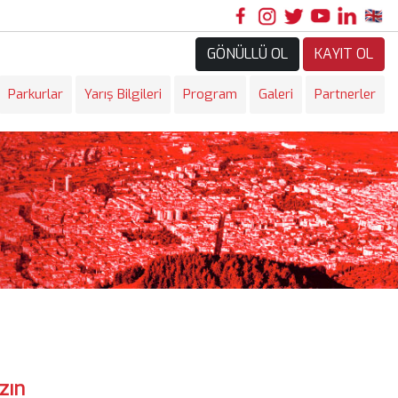
GÖNÜLLÜ OL
KAYIT OL
Parkurlar
Yarış Bilgileri
Program
Galeri
Partnerler
zın