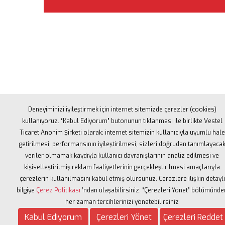
Deneyiminizi iyileştirmek için internet sitemizde çerezler (cookies)
Manisa Yarı Maratonu bir MCR RaceSetter organizasyo
kullanıyoruz. “Kabul Ediyorum” butonunun tıklanması ile birlikte Vestel
Ticaret Anonim Şirketi olarak; internet sitemizin kullanıcıyla uyumlu hale
getirilmesi; performansının iyileştirilmesi; sizleri doğrudan tanımlayaca
veriler olmamak kaydıyla kullanıcı davranışlarının analiz edilmesi ve
kişiselleştirilmiş reklam faaliyetlerinin gerçekleştirilmesi amaçlarıyla
çerezlerin kullanılmasını kabul etmiş olursunuz. Çerezlere ilişkin detaylı
bilgiye
Çerez Politikası
’ndan ulaşabilirsiniz. “Çerezleri Yönet” bölümünde
her zaman tercihlerinizi yönetebilirsiniz
Aydınlatma Metni
|
Çerez Politikası
|
Veri Sahibi Baş
Kabul Ediyorum
Çerezleri Yönet
Çerezleri Reddet