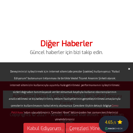
Diğer Haberler
Güncel haberler için bizi takip edin.
Deneyiminizi iyileştirmek için internet sitemizde çerezler (cookies) kullanıyoruz. “Kabul
Ediyorum” butonunun tıklanması ile birlikte Vestel Ticaret Anonim Şirketi olarak;
internet sitemizin kullanıcıyla uyumlu hale getirilmesi; performansının iyileştirilmesi;
sizleri doğrudan tanımlayacak veriler olmamak kaydıyla kullanıcı davranışlarının
Aydınlatma Metni
|
Çerez Politikası
|
Veri Sahibi Başvuru
analiz edilmesi ve kişiselleştirilmiş reklam faaliyetlerinin gerçekleştirilmesi amaçlarıyla
Formu
çerezlerin kullanılmasını kabul etmiş olursunuz. Çerezlere ilişkin detaylı bilgiye
Çerez
Politikası
’ndan ulaşabilirsiniz. “Çerezleri Yönet” bölümünden her zaman tercihlerinizi
Copyrights © 2021 - Vestel Manisa Marathon. Tüm Hakları
yönetebilirsiniz
Saklıdır.
Kabul Ediyorum
Çerezleri Yönet
Renkli Kare
Web Tasarım